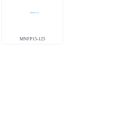
MNFP15-125
КОНТАКТЫ
ООО «БИС» ИНН 7708340342 105066, Россия, г. Москва, ул.
Ольховская, д. 45, строение 1, этаж 4, помещение I, комната
12
bis@bis.su
+7 (495) 003-37-47
+7 (929) 945-50-20
08:00 - 18:00 по будням